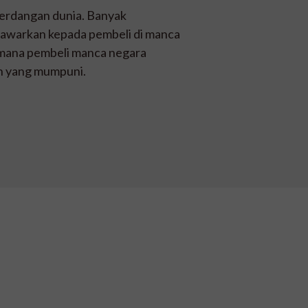
erdangan dunia. Banyak
tawarkan kepada pembeli di manca
dimana pembeli manca negara
n yang mumpuni.