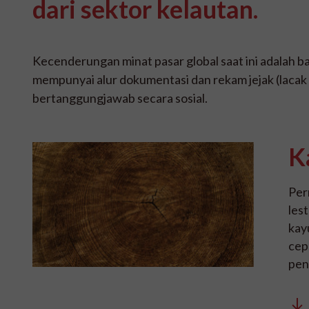
dari sektor kelautan.
Kecenderungan minat pasar global saat ini adalah ba
mempunyai alur dokumentasi dan rekam jejak (lacak b
bertanggungjawab secara sosial.
K
Per
les
kay
cep
pen