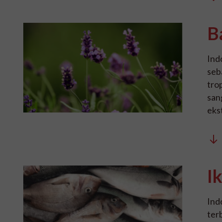
B
Ind
seb
tro
san
eks
I
Ind
ter