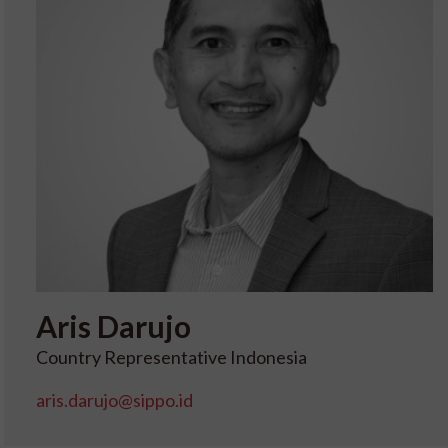
Aris
Darujo
Country Representative Indonesia
aris.darujo@sippo.id