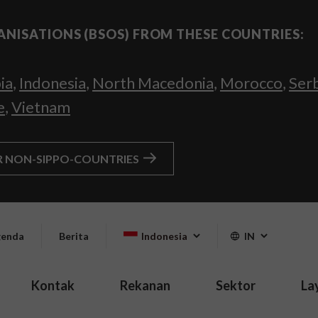
ANISATIONS (BSOS) FROM THESE COUNTRIES:
ia
,
Indonesia
,
North Macedonia
,
Morocco
,
Ser
e
,
Vietnam
R NON-SIPPO-COUNTRIES
enda
Berita
Indonesia
IN
Kontak
Rekanan
Sektor
La